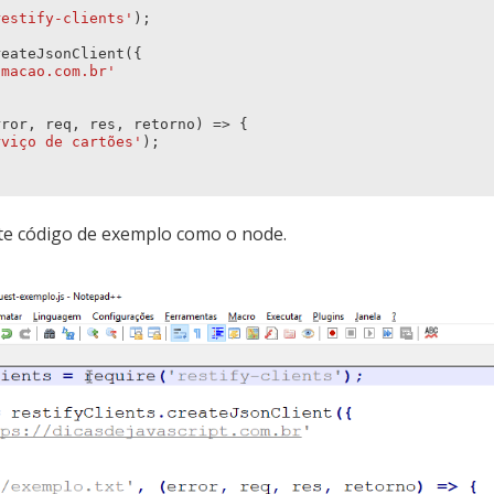
restify-clients'
);
reateJsonClient
({
amacao.com.br'
rror
,
req
,
res
,
retorno
)
=>
{
rviço de cartões'
);
te código de exemplo como o node.