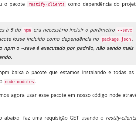
u o pacote
como dependência do proje
restify-clients
res à
5
do
era necessário incluir o parâmetro
npm
--save
cote fosse incluído como dependência no
.
package.json
do npm o --save é executado por padrão, não sendo mais
mando.
npm baixa o pacote que estamos instalando e todas as
ta
.
node_modules
emos agora usar esse pacote em nosso código node atrav
o abaixo, faz uma requisição GET usando o
restify-client