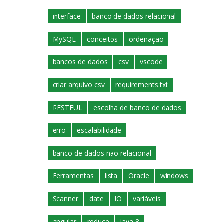
interface
banco de dados relacional
MySQL
conceitos
ordenação
bancos de dados
csv
vscode
criar arquivo csv
requirements.txt
RESTFUL
escolha de banco de dados
erro
escalabilidade
banco de dados nao relacional
Ferramentas
lista
Oracle
windows
Scanner
date
IO
variáveis
angular
reduce
java 8