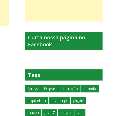
Curta nossa página no
Facebook
Tags
Arrays
Eclipse
instalação
lambda
arquitetura
javascript
plugin
maven
Java 7
jupyter
var