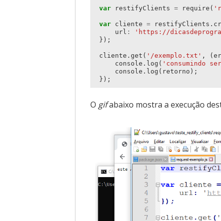
var
restifyClients
=
require
(
'
var
cliente
=
restifyClients
.
c
url
:
'https://dicasdeprogr
});
cliente
.
get
(
'/exemplo.txt'
,
(
e
console
.
log
(
'consumindo se
console
.
log
(
retorno
);
});
O
gif
abaixo mostra a execução des