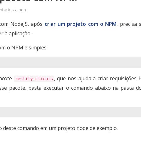
tários ainda
 com NodeJS, após
criar um projeto com o NPM
, precisa 
r à aplicação.
om o NPM é simples:
pacote
, que nos ajuda a criar requisições
restify-clients
sse pacote, basta executar o comando abaixo na pasta d
ão deste comando em um projeto node de exemplo.