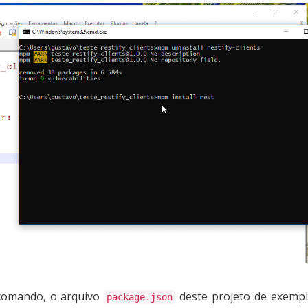
comando, o arquivo
deste projeto de exempl
package.json