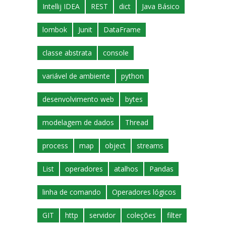
Intellij IDEA
REST
dict
Java Básico
lombok
Junit
DataFrame
classe abstrata
console
variável de ambiente
python
desenvolvimento web
bytes
modelagem de dados
Thread
process
map
object
streams
List
operadores
atalhos
Pandas
linha de comando
Operadores lógicos
GIT
http
servidor
coleções
filter