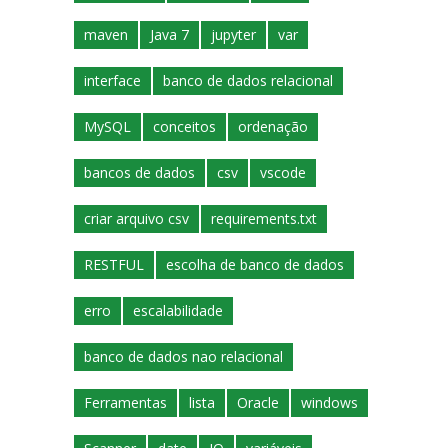
maven
Java 7
jupyter
var
interface
banco de dados relacional
MySQL
conceitos
ordenação
bancos de dados
csv
vscode
criar arquivo csv
requirements.txt
RESTFUL
escolha de banco de dados
erro
escalabilidade
banco de dados nao relacional
Ferramentas
lista
Oracle
windows