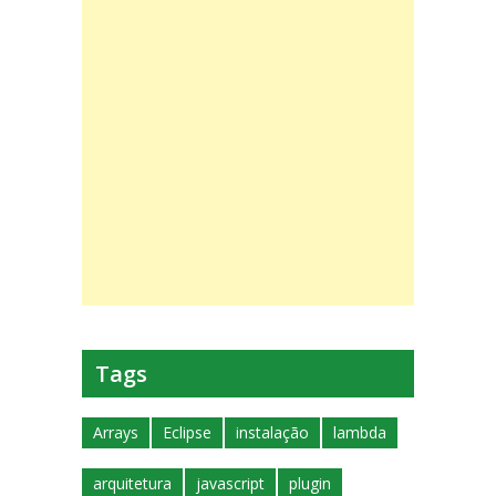
Tags
Arrays
Eclipse
instalação
lambda
arquitetura
javascript
plugin