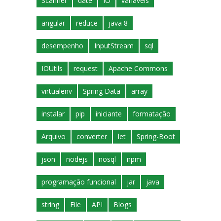
Scanner
date
IO
variáveis
angular
reduce
java 8
desempenho
InputStream
sql
IOUtils
request
Apache Commons
virtualenv
Spring Data
array
instalar
pip
iniciante
formatação
Arquivo
converter
let
Spring-Boot
json
nodejs
nosql
npm
programação funcional
jar
java
string
File
API
Blogs